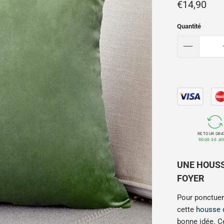
€14,90
Quantité
RETOUR GRA
SOUS 30 JO
UNE HOUSS
FOYER
Pour ponctuer 
cette
housse 
bonne idée. Ce