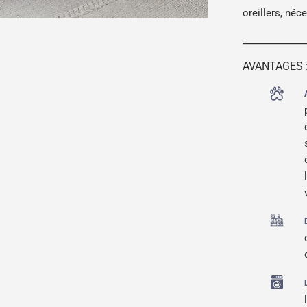
oreillers, néc
_____________
AVANTAGES 