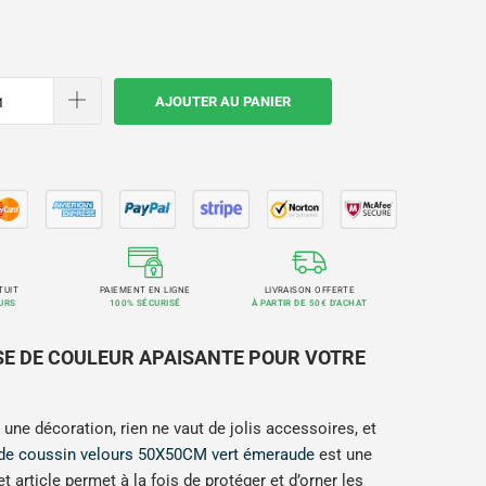
AJOUTER AU PANIER
TUIT
PAIEMENT EN LIGNE
LIVRAISON OFFERTE
URS
100% SÉCURISÉ
À PARTIR DE 50€ D'ACHAT
E DE COULEUR APAISANTE POUR VOTRE
une décoration, rien ne vaut de jolis accessoires, et
de coussin velours 50X50CM vert émeraude
est une
t article permet à la fois de protéger et d’orner les